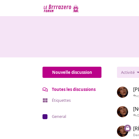
Nouvelle discussion
Activité
[P
Toutes les discussions
c
Étiquettes
[N
D
General
[
Dan