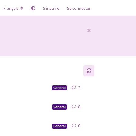
Français
S'inscrire
Se connecter
2
2
réponses
General
8
8
réponses
General
0
0
réponse
General