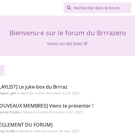
Bienvenu·e sur le forum du Brrrazero
Viens on est bien 🌸
LAYLIST] Le juke-box du Brrraz
isjaur_girl
a répondu à cette discussion
6 oct. 2025
OUVEAUX MEMBRES] Viens te présenter !
anny Sculla
a répondu à cette discussion
2 oct. 2025
RÈGLEMENT DU FORUM]
ny Sculla
a démarré cette discussion
29 sept. 2025