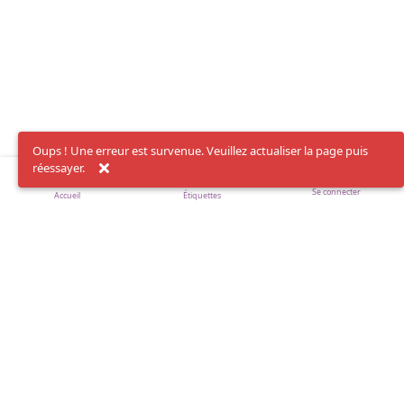
Oups ! Une erreur est survenue. Veuillez actualiser la page puis
réessayer.
Se connecter
Accueil
Étiquettes
Règlement du forum
Le Brrrazero
La Queertographie Lyonnaise